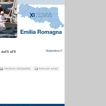
Volantino
all'6 all’8
External Links icon
Versione stampabile
Invia per email