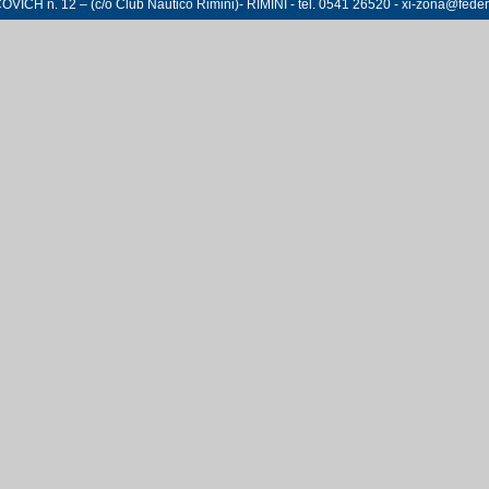
CH n. 12 – (c/o Club Nautico Rimini)- RIMINI - tel. 0541 26520 - xi-zona@federv