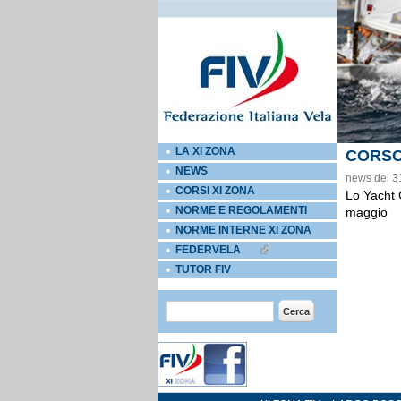
LA XI ZONA
CORSO
NEWS
news del 3
CORSI XI ZONA
Lo Yacht C
NORME E REGOLAMENTI
maggio
NORME INTERNE XI ZONA
FEDERVELA
EXTERNAL LINKS ICON
TUTOR FIV
Form di ricerca
Cerca