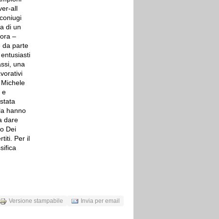
er-all
coniugi
a di un
 ora –
e da parte
entusiasti
assi, una
vorativi
 Michele
 e
 stata
lla hanno
a dare
co Dei
iti. Per il
ifica
Versione stampabile
Invia per email