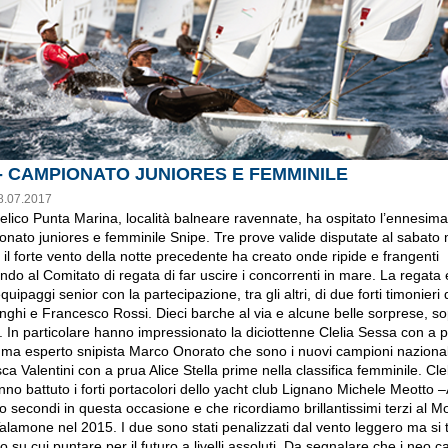
 - CAMPIONATO JUNIORES E FEMMINILE
8.07.2017
velico Punta Marina, località balneare ravennate, ha ospitato l’ennesim
onato juniores e femminile Snipe. Tre prove valide disputate al sabato
il forte vento della notte precedente ha creato onde ripide e frangenti
ndo al Comitato di regata di far uscire i concorrenti in mare. La regata
uipaggi senior con la partecipazione, tra gli altri, di due forti timonieri
ghi e Francesco Rossi. Dieci barche al via e alcune belle sorprese, sop
 In particolare hanno impressionato la diciottenne Clelia Sessa con a pr
ma esperto snipista Marco Onorato che sono i nuovi campioni nazionali
a Valentini con a prua Alice Stella prime nella classifica femminile. Cle
no battuto i forti portacolori dello yacht club Lignano Michele Meotto –
 secondi in questa occasione e che ricordiamo brillantissimi terzi al M
Talamone nel 2015. I due sono stati penalizzati dal vento leggero ma si t
 su cui puntare per il futuro a livelli assoluti. Da segnalare che i neo 