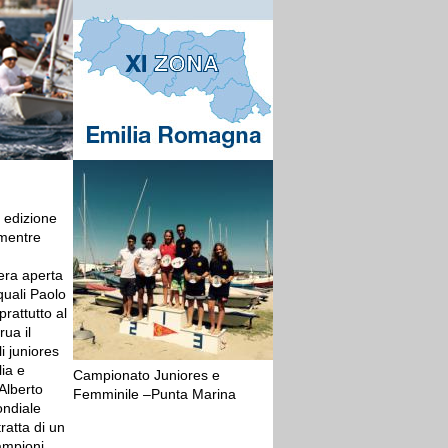
a edizione
 mentre
 era aperta
 quali Paolo
rattutto al
ua il
 juniores
lia e
Campionato Juniores e
Alberto
Femminile –Punta Marina
ondiale
ratta di un
campioni