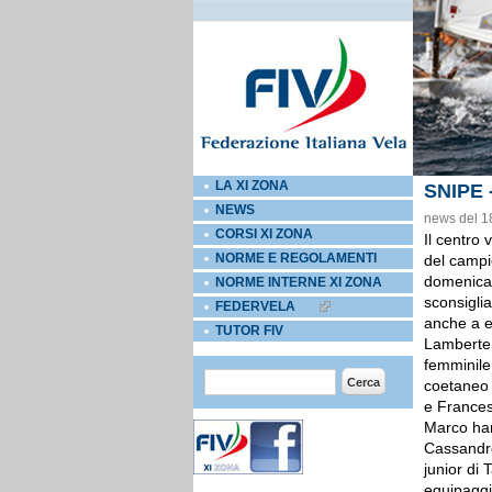
LA XI ZONA
SNIPE
NEWS
news del 1
CORSI XI ZONA
Il centro 
NORME E REGOLAMENTI
del campi
domenica 
NORME INTERNE XI ZONA
sconsiglia
FEDERVELA
anche a eq
EXTERNAL LINKS ICON
TUTOR FIV
Lamberten
femminile.
Form di ricerca
Cerca
coetaneo 
e Francesc
Marco han
Cassandro
junior di 
equipaggio