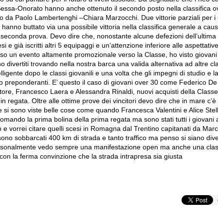
Sessa-Onorato hanno anche ottenuto il secondo posto nella classifica ov
lo da Paolo Lambertenghi –Chiara Marzocchi. Due vittorie parziali per i 
hanno buttato via una possibile vittoria nella classifica generale a caus
 seconda prova. Devo dire che, nonostante alcune defezioni dell’ultima
si e già iscritti altri 5 equipaggi e un’attenzione inferiore alle aspettativ
erso un evento altamente promozionale verso la Classe, ho visto giovani 
o divertiti trovando nella nostra barca una valida alternativa ad altre cl
elligente dopo le classi giovanili e una volta che gli impegni di studio e la
o preponderanti. E’ questo il caso di giovani over 30 come Federico De
ore, Francesco Laera e Alessandra Rinaldi, nuovi acquisti della Classe
in regata. Oltre alle ottime prove dei vincitori devo dire che in mare c’è
 e si sono viste belle cose come quando Francesca Valentini e Alice Ste
comando la prima bolina della prima regata ma sono stati tutti i giovani 
 e vorrei citare quelli scesi in Romagna dal Trentino capitanati da Mar
sono sobbarcati 400 km di strada e tanto traffico ma penso si siano divert
rsonalmente vedo sempre una manifestazione open ma anche una class
con la ferma convinzione che la strada intrapresa sia giusta