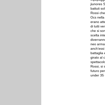
jiunores 
battuti so
Rossi che 
Ocs nella
erano atte
di tutti v
che si son
scelta int
diverrann
neo armat
anch’essi 
battaglia
girato al 
spettacolo
Rossi, si 
futuro pe
under 35 