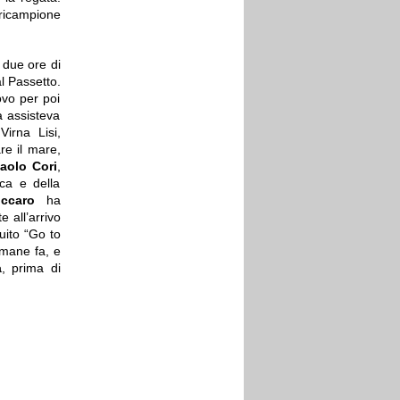
uricampione
 due ore di
al Passetto.
ovo per poi
a assisteva
Virna Lisi,
re il mare,
aolo Cori
,
ca e della
ccaro
ha
 all’arrivo
uito “Go to
imane fa, e
a
, prima di