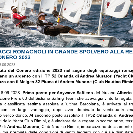
AGGI ROMAGNOLI IN GRANDE SPOLVERO ALLA R
ONERO 2023
8.09.2023
ta del Conero edizione 2023 nel segno degli equipaggi romag
ano un argento con il TP 52 Orlanda di Andrea Muratori (Yacht Cl
nzo con il Melges 32 Piuma di Andrea Musone (Club Nautico Rimin
18.09.2023.
Primo posto per Anywave Safilens
del friulano
Alberto
zione Frers 63 del Sistiana Sailing Team che aveva già vinto la regata
a classificata settima assoluta all’ultima Barcolana, è arrivata al t
 con un largo vantaggio, dopo aver dominato la ventiquattresim
to velico dorico. Al secondo posto assoluto il
TP52 Orlanda
di
Andrea
i dello Yacht Club Rimini, già vincitore della regata lo scorso anno, ter
2 di
Andrea Musone
, Club Nautico Rimini, imbarcazione decisamente 
re ma premiata dalle condizioni di vento leggero con cui s’è disputata