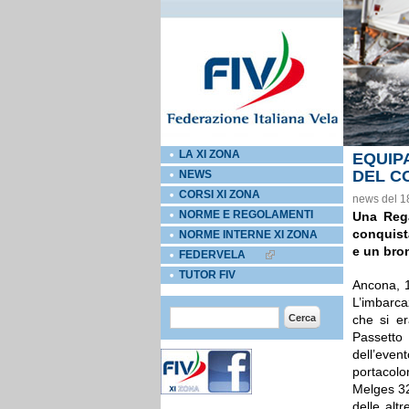
LA XI ZONA
EQUIP
DEL C
NEWS
CORSI XI ZONA
news del 1
NORME E REGOLAMENTI
Una Rega
conquist
NORME INTERNE XI ZONA
e un bro
FEDERVELA
EXTERNAL LINKS ICON
TUTOR FIV
Ancona, 
L’imbarca
Form di ricerca
Cerca
che si er
Passetto
dell’even
portacolor
Melges 3
delle alt