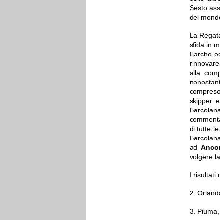
Sesto as
del mon
La Regata
sfida in m
Barche ed
rinnovare
alla comp
nonostant
compreso 
skipper 
Barcolan
commentat
di tutte l
Barcolana
ad
Anco
volgere l
I risultat
2. Orland
3. Piuma,