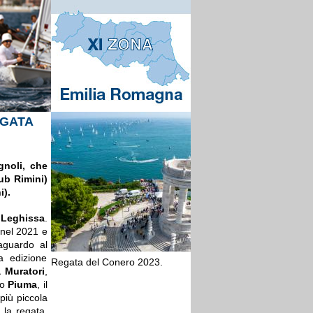
EGATA
noli, che
ub Rimini)
i).
 Leghissa
.
 nel 2021 e
raguardo al
a edizione
Regata del Conero 2023.
 Muratori
,
zo
Piuma
, il
più piccola
 la regata.