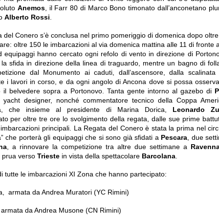
soluto
Anemos
, il Farr 80 di Marco Bono timonato dall’anconetano pl
do
Alberto Rossi
.
 del Conero s’è conclusa nel primo pomeriggio di domenica dopo oltre
are: oltre 150 le imbarcazioni al via domenica mattina alle 11 di fronte 
 equipaggi hanno cercato ogni refolo di vento in direzione di Porton
 la sfida in direzione della linea di traguardo, mentre un bagno di foll
etizione dal Monumento ai caduti, dall’ascensore, dalla scalinata 
e i lavori in corso, e da ogni angolo di Ancona dove si possa osserva
il belvedere sopra a Portonovo. Tanta gente intorno al gazebo di
P
e yacht designer, nonché commentatore tecnico della Coppa Ameri
a, che insieme al presidente di Marina Dorica,
Leonardo Zu
o per oltre tre ore lo svolgimento della regata, dalle sue prime battute
e imbarcazioni principali. La Regata del Conero è stata la prima nel circ
” che porterà gli equipaggi che si sono già sfidati a
Pescara
, due sett
na
, a rinnovare la competizione tra altre due settimane a
Ravenn
a prua verso
Trieste
in vista della spettacolare
Barcolana
.
i di tutte le imbarcazioni XI Zona che hanno partecipato:
a, armata da Andrea Muratori (YC Rimini)
 armata da Andrea Musone (CN Rimini)