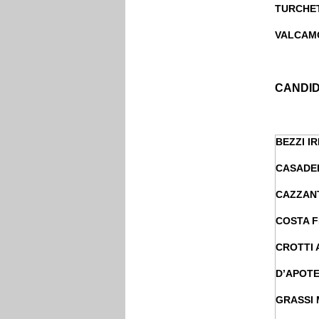
TURCHE
VALCAM
CANDID
BEZZI I
CASADE
CAZZANT
COSTA 
CROTTI 
D’APOTE
GRASSI 