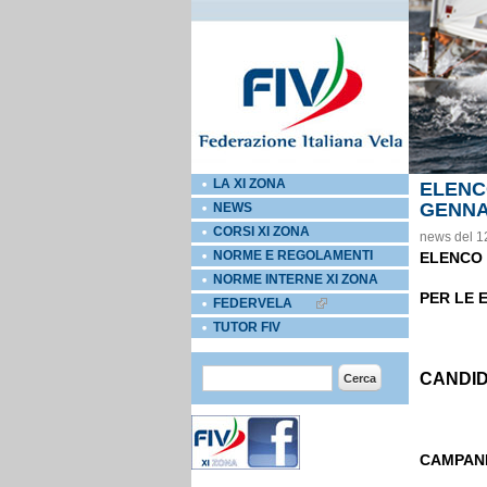
LA XI ZONA
ELENC
GENNAI
NEWS
CORSI XI ZONA
news del 1
NORME E REGOLAMENTI
ELENCO
NORME INTERNE XI ZONA
PER LE E
FEDERVELA
EXTERNAL LINKS ICON
TUTOR FIV
Form di ricerca
Cerca
CANDID
CAMPANI