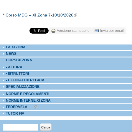
*
Corso MDG – XI Zona 7-10/10/2026
External Links icon
Versione stampabile
Invia per email
LA XI ZONA
NEWS
CORSI XI ZONA
• ALTURA
• ISTRUTTORI
• UFFICIALI DI REGATA
SPECIALIZZAZIONE
NORME E REGOLAMENTI
NORME INTERNE XI ZONA
FEDERVELA
EXTERNAL LINKS ICON
TUTOR FIV
Form di ricerca
Cerca