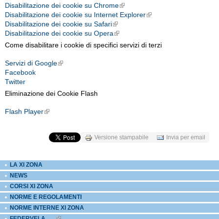
External Links icon
Disabilitazione dei cookie su
Chrome
External Links icon
Disabilitazione dei cookie su
Internet Explorer
External Links icon
Disabilitazione dei cookie su
Safari
External Links icon
Disabilitazione dei cookie su
Opera
External Links icon
Come disabilitare i cookie di specifici servizi di terzi
Servizi di Google
External Links icon
Facebook
Twitter
Eliminazione dei Cookie Flash
Flash Player
External Links icon
Versione stampabile
Invia per email
LA XI ZONA
NEWS
CORSI XI ZONA
NORME E REGOLAMENTI
NORME INTERNE XI ZONA
FEDERVELA