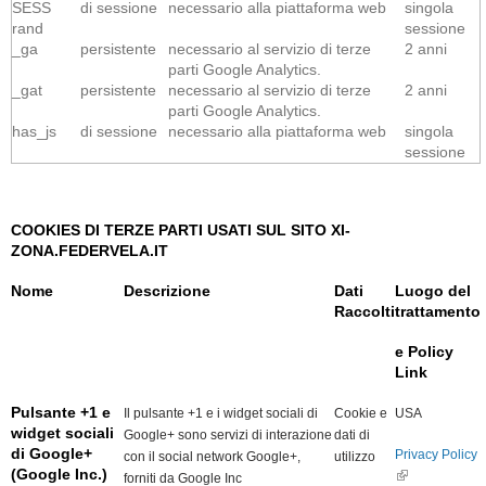
SESS
di sessione
necessario alla piattaforma web
singola
rand
sessione
_ga
persistente
necessario al servizio di terze
2 anni
parti Google Analytics.
_gat
persistente
necessario al servizio di terze
2 anni
parti Google Analytics.
has_js
di sessione
necessario alla piattaforma web
singola
sessione
COOKIES DI TERZE PARTI USATI SUL SITO XI-
ZONA.FEDERVELA.IT
Nome
Descrizione
Dati
Luogo del
Raccolti
trattamento
e Policy
Link
Pulsante +1 e
Il pulsante +1 e i widget sociali di
Cookie e
USA
widget sociali
Google+ sono servizi di interazione
dati di
di Google+
Privacy Policy
con il social network Google+,
utilizzo
(Google Inc.)
External
forniti da Google Inc